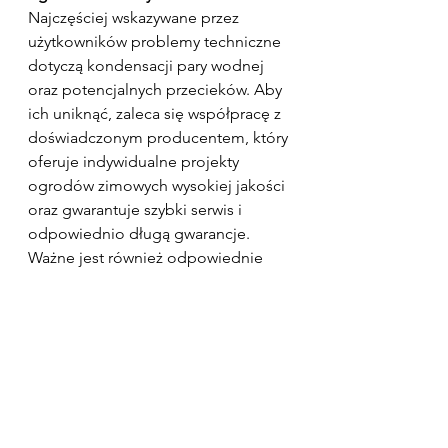
Najczęściej wskazywane przez 
użytkowników problemy techniczne 
dotyczą kondensacji pary wodnej 
oraz potencjalnych przecieków. Aby 
ich uniknąć, zaleca się współpracę z 
doświadczonym producentem, który 
oferuje indywidualne projekty 
ogrodów zimowych wysokiej jakości 
oraz gwarantuje szybki serwis i 
odpowiednio długą gwarancje. 
Ważne jest również odpowiednie 
zaplanowanie kwestii roślin (
ogrody 
zimowe a rośliny
) oraz 
przestrzeganie przepisów prawnych 
(
ogrody zimowe a przepisy prawne
).