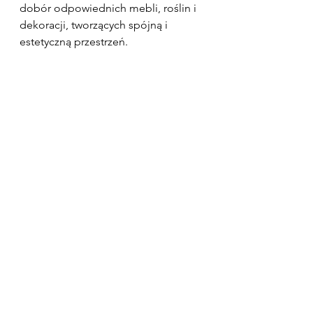
dobór odpowiednich mebli, roślin i 
dekoracji, tworzących spójną i 
estetyczną przestrzeń.
Ogród zimowy Alpina
Budowa ogrodu zimowego to 
proces pełen wyzwań technicznych, 