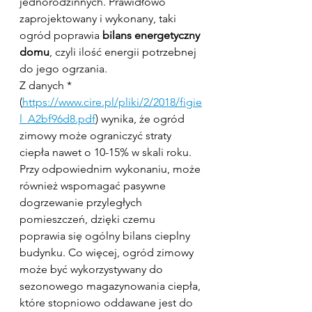
jednorodzinnych. Prawidłowo 
zaprojektowany i wykonany, taki 
ogród poprawia 
bilans energetyczny 
domu
, czyli ilość energii potrzebnej 
do jego ogrzania.
Z danych *
(
https://www.cire.pl/pliki/2/2018/figie
l_A2bf96d8.pdf
) wynika, że ogród 
zimowy może ograniczyć straty 
ciepła nawet o 10-15% w skali roku. 
Przy odpowiednim wykonaniu, może 
również wspomagać pasywne 
dogrzewanie przyległych 
pomieszczeń, dzięki czemu 
poprawia się ogólny bilans cieplny 
budynku. Co więcej, ogród zimowy 
może być wykorzystywany do 
sezonowego magazynowania ciepła, 
które stopniowo oddawane jest do 