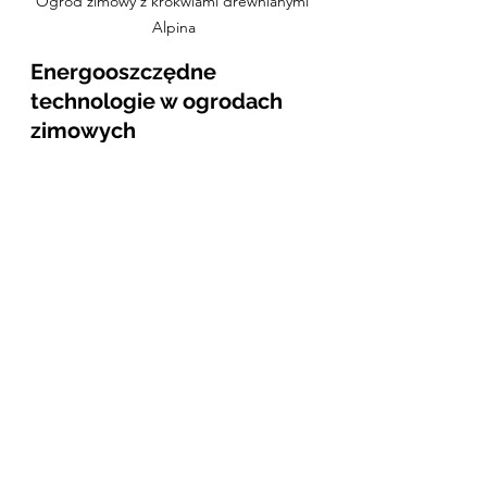
Ogród zimowy z krokwiami drewnianymi 
Alpina
Energooszczędne 
technologie w ogrodach 
zimowych
Na koniec warto wspomnieć o tym, 
jakie 
energooszczędne technologie 
w ogrodach zimowych
 mają dziś 
największe znaczenie:
szkło selektywne i 
niskoemisyjne,
inteligentna automatyka 
pogodowa,
rekuperatory,
oraz specjalistyczne powłoki 
odbijające ciepło.
To rozwiązania, które wspierają 
codzienne funkcjonowanie ogrodu i 