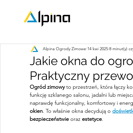
Alpina Ogrody Zimowe
14 kwi 2025
8 minut(y) cz
Jakie okna do og
Praktyczny przewo
Ogród zimowy
 to przestrzeń, która łączy k
funkcję szklanego salonu, jadalni lub miejsc
naprawdę funkcjonalny, komfortowy i energ
okien
. To właśnie okna decydują o 
doświet
bezpieczeństwie
 oraz 
estetyce
.