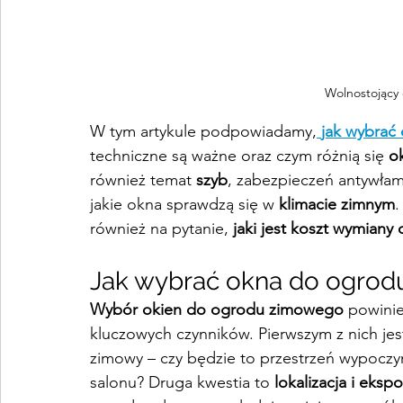
Wolnostojący
W tym artykule podpowiadamy,
jak wybrać
techniczne są ważne oraz czym różnią się 
o
również temat 
szyb
, zabezpieczeń antywła
jakie okna sprawdzą się w 
klimacie zimnym
.
również na pytanie, 
jaki jest koszt wymian
Jak wybrać okna do ogro
Wybór okien do ogrodu zimowego
 powinie
kluczowych czynników. Pierwszym z nich jest
zimowy – czy będzie to przestrzeń wypoczy
salonu? Druga kwestia to 
lokalizacja i eks