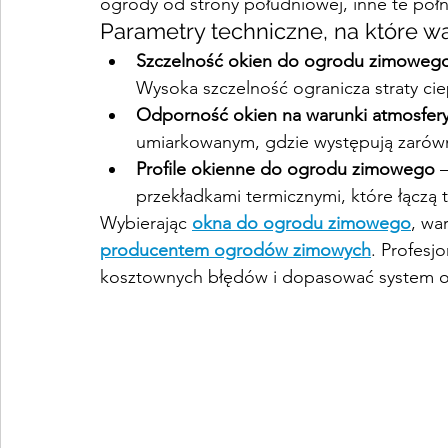
ogrody od strony południowej, inne te pół
Parametry techniczne, na które w
Szczelność okien do ogrodu zimoweg
Wysoka szczelność ogranicza straty cie
Odporność okien na warunki atmosfer
umiarkowanym, gdzie występują zarówno 
Profile okienne do ogrodu zimowego
 
przekładkami termicznymi, które łączą t
Wybierając 
okna do ogrodu zimowego
, wa
producentem ogrodów zimowych
. Profesj
kosztownych błędów i dopasować system o