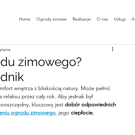
Home
Ogrody zimowe
Realizacje
O nas
Usługi
A
ytania
rodu zimowego?
dnik
omfort wnętrza z bliskością natury. Może pełnić 
a relaksu przez cały rok. Aby jednak był 
ooszczędny, kluczowy jest 
dobór odpowiednich 
leniu ogrodu zimowego
, jego 
ciepłocie
, 