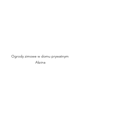
Ogrody zimowe w domu prywatnym 
Alpina
Szczelność i 
odpowiedzialność za 
warstwy
Druga kwestia to 
hydroizolacja
. Taras 
– szczególnie dachowy – jest 
układem, który musi pozostać 
szczelny. Każda ingerencja w jego 