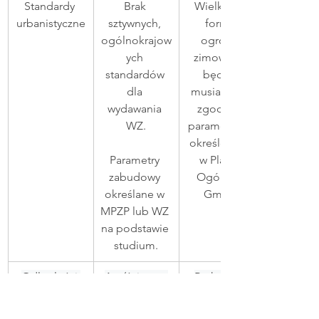
Standardy 
Brak 
Wielkość i 
urbanistyczne
sztywnych, 
forma 
ogólnokrajow
ogrodu 
ych 
zimowego 
standardów 
będzie 
dla 
musiała być 
wydawania 
zgodna z 
WZ.
parametrami 
określonymi 
Parametry 
w Planie 
zabudowy 
Ogólnym 
określane w 
Gminy.
MPZP lub WZ 
na podstawie 
studium.
Odległości 
4m (ściana z 
Brak zmian
od granic
oknami), 3m 
(ściana bez 