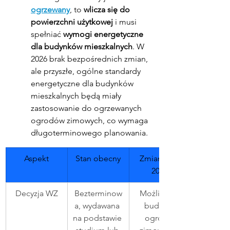
ogrzewany
, to 
wlicza się do 
powierzchni użytkowej
 i musi 
spełniać 
wymogi energetyczne 
dla budynków mieszkalnych
. W 
2026 brak bezpośrednich zmian, 
ale przyszłe, ogólne standardy 
energetyczne dla budynków 
mieszkalnych będą miały 
zastosowanie do ogrzewanych 
ogrodów zimowych, co wymaga 
długoterminowego planowania.
Aspekt
Stan obecny
Zmiany po 
2026
Decyzja WZ
Bezterminow
Możliwość 
a, wydawana 
budowy 
na podstawie 
ogrodu 