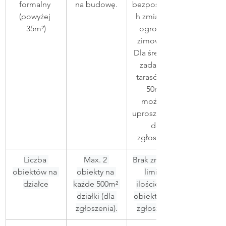
formalny 
na budowę.
bezpośrednic
(powyżej 
h zmian dla 
35m²)
ogrodów 
zimowych. 
Dla średnich 
zadaszeń 
tarasów (35-
50m²) 
możliwe 
uproszczenie 
do 
zgłoszenia.
Liczba 
Max. 2 
Brak zmian w 
obiektów na 
obiekty na 
limicie 
działce
każde 500m² 
ilościowym 
działki (dla 
obiektów na 
zgłoszenia).
zgłoszenie.