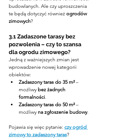
budowlanych. Ale czy uproszczenia 
te będą dotyczyć również 
ogrodów 
zimowych
?
3.1 Zadaszone tarasy bez 
pozwolenia – czy to szansa 
dla ogrodu zimowego?
Jedną z ważniejszych zmian jest 
wprowadzenie nowej kategorii 
obiektów:
Zadaszony taras do 35 m²
 – 
możliwy 
bez żadnych 
formalności
.
Zadaszony taras do 50 m²
 – 
możliwy 
na zgłoszenie budowy
.
Pojawia się więc pytanie: 
czy ogród 
zimowy to zadaszony taras
? 