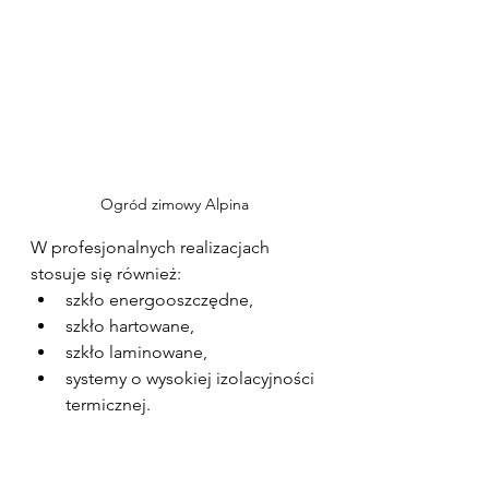
Ogród zimowy Alpina
W profesjonalnych realizacjach 
stosuje się również:
szkło energooszczędne,
szkło hartowane,
szkło laminowane,
systemy o wysokiej izolacyjności 
termicznej.
Dlatego nowoczesne ogrody 
zimowe to konstrukcje aluminiowo-
szklane o wysokiej trwałości.