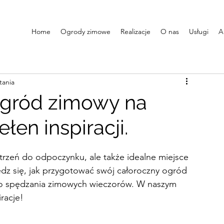
Home
Ogrody zimowe
Realizacje
O nas
Usługi
A
tania
ogród zimowy na
łen inspiracji.
trzeń do odpoczynku, ale także idealne miejsce 
dz się, jak przygotować swój całoroczny ogród 
 do spędzania zimowych wieczorów. W naszym 
racje! 
Jak przygotować ogród zimowy na święta?