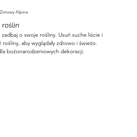
Zimowy Alpina
roślin 
Jak przygotować ogród zimowy na święta?
adbaj o swoje rośliny. Usuń suche liście i 
 rośliny, aby wyglądały zdrowo i świeżo. 
o dla bożonarodzeniowych dekoracji.