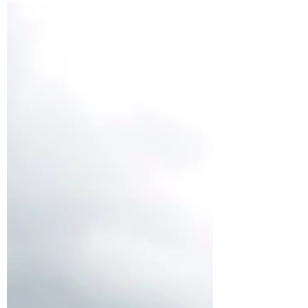
Najczęstsze błędy przy budowie ogrodu
zimowego” – sprawdź, czego unikać, by
zapobiec przeciekom, utracie ciepła i
kosztownym usterkom. Poznaj typowe
problemy z ogrodami zimowymi i dowiedz
się, jak ich uniknąć.