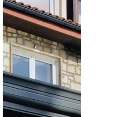
relaksu, poprawiające jakość życia i
zwiększające komfort mieszkania. Dowiedz
się więcej o plusach i minusach oraz wpływie
ogrodu zimowego na rachunki za ogrzewanie
i możliwości dobudowy do istniejącego
domu.