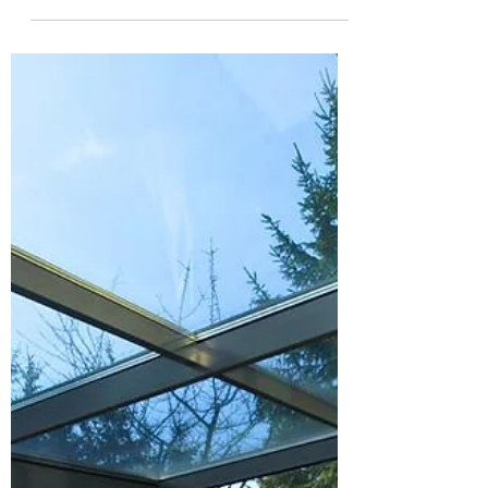
Alpina Ogrody Zimowe
Jak dbać o ogród zimowy?
Praktyczny poradnik na
każdy sezon
Jak dbać o ogród zimowy? Sprawdź
praktyczne porady dotyczące czyszczenia
szyb, pielęgnacji roślin, konserwacji
konstrukcji i ochrony przed wilgocią.
Dowiedz się, jak przedłużyć trwałość ogrodu
zimowego i uniknąć najczęstszych
problemów.