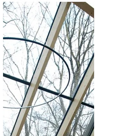
Alpina Ogrody Zimowe
Ogrody zimowe przy domu –
trendy
Ogrody zimowe przy domu – trendy,
przegląd najnowszych inspiracji
aranżacyjnych, technologicznych i
ekologicznych. Sprawdź modne kolory, styl
skandynawski, luksusowe rozwiązania i
inteligentne technologie w ogrodach
zimowych!