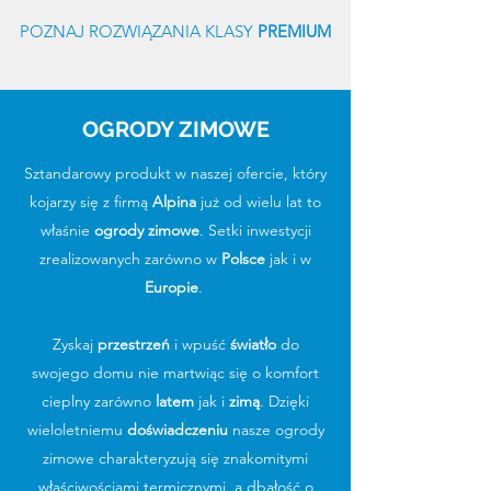
POZNAJ ROZWIĄZANIA KLASY
PREMIUM
OGRODY ZIMOWE
Sztandarowy produkt w naszej ofercie, który
kojarzy się z firmą
Alpina
już od wielu lat to
właśnie
ogrody zimowe
. Setki inwestycji
zrealizowanych zarówno w
Polsce
jak i w
Europie
.
Zyskaj
przestrzeń
i wpuść
światło
do
swojego domu nie martwiąc się o komfort
cieplny zarówno
latem
jak i
zimą
. Dzięki
wieloletniemu
doświadczeniu
nasze ogrody
zimowe charakteryzują się znakomitymi
właściwościami termicznymi, a dbałość o